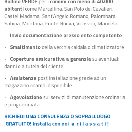
Bollino VERDE
per i
comuni con meno di 40.000
abitanti
come Marcellina, San Polo dei Cavalieri,
Castel Madama, Sant'Angelo Romano, Palombara
Sabina, Mentana, Fonte Nuova, Vicovaro, Mandela
-
Invio documentazione presso ente competente
-
Smaltimento
della vecchia caldaia o climatizzatore
-
Copertura assicurativa a garanzia
su eventuali
danni e a tutela del cliente
-
Assistenza
post installazione grazie ad un
magazzino ricambi disponibile
-
Agevolazione
sui servizi di manutenzione ordinaria
e programmata
RICHIEDI UNA CONSULENZA O SOPRALLUOGO
GRATUITO! Installa con noi e r i l a s s a t i !