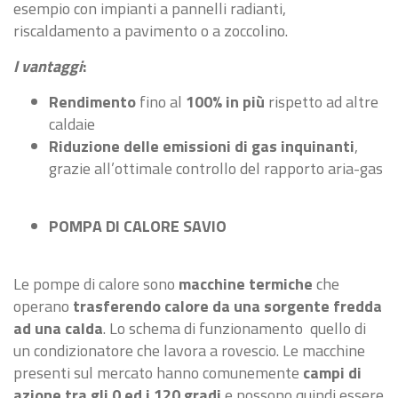
esempio con impianti a pannelli radianti,
riscaldamento a pavimento o a zoccolino.
I vantaggi
:
Rendimento
fino al
100% in più
rispetto ad altre
caldaie
Riduzione delle emissioni di gas inquinanti
,
grazie all’ottimale controllo del rapporto aria-gas
POMPA DI CALORE SAVIO
Le pompe di calore sono
macchine termiche
che
operano
trasferendo calore da una sorgente fredda
ad una calda
. Lo schema di funzionamento  quello di
un condizionatore che lavora a rovescio. Le macchine
presenti sul mercato hanno comunemente
campi di
azione tra gli 0 ed i 120 gradi
e possono quindi essere