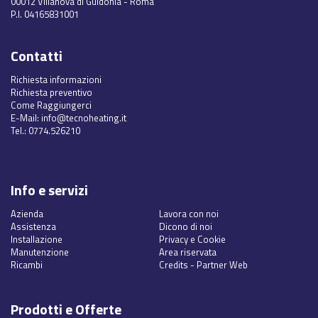
00012 Villanova di Guidonia - Roma
P.I. 04165831001
Contatti
Richiesta informazioni
Richiesta preventivo
Come Raggiungerci
E-Mail:
info@tecnoheating.it
Tel.:
0774.526210
Info e servizi
Azienda
Lavora con noi
Assistenza
Dicono di noi
Installazione
Privacy e Cookie
Manutenzione
Area riservata
Ricambi
Credits
-
Partner Web
Prodotti e Offerte